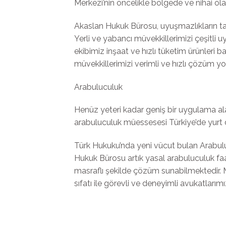
Merkezi’nin öncelikle bölgede ve nihai ol
Akaslan Hukuk Bürosu, uyuşmazlıkların ta
Yerli ve yabancı müvekkillerimizi çeşitl
ekibimiz inşaat ve hızlı tüketim ürünleri 
müvekkillerimizi verimli ve hızlı çözüm yo
Arabuluculuk
Henüz yeteri kadar geniş bir uygulama al
arabuluculuk müessesesi Türkiye’de yurt dı
Türk Hukuku’nda yeni vücut bulan Arabulu
Hukuk Bürosu artık yasal arabuluculuk faa
masraflı şekilde çözüm sunabilmektedir.
sıfatı ile görevli ve deneyimli avukatlarım