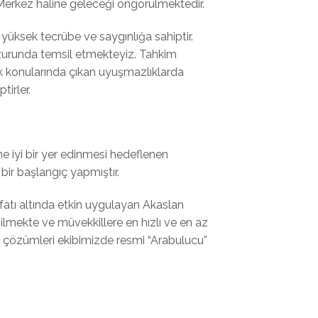
 Merkez haline geleceği öngörülmektedir.
üksek tecrübe ve saygınlığa sahiptir.
uzurunda temsil etmekteyiz. Tahkim
lük konularında çıkan uyuşmazlıklarda
tirler.
e iyi bir yer edinmesi hedeflenen
bir başlangıç yapmıştır.
atı altında etkin uygulayan Akaslan
ilmekte ve müvekkillere en hızlı ve en az
 çözümleri ekibimizde resmi “Arabulucu”