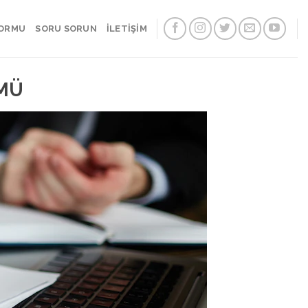
FORMU
SORU SORUN
İLETİŞİM
ÜMÜ