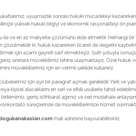
atlarımız, uyuşmazlık sonrası hukuki mücadeleyi kazanırken, m
ilinçle yüksek hukuki bilgiyi ve ekonomik rasyonaliteyi ön plan
u ile ve en az maliyetle çözümünü elde etmektir. Herhangi bir
n çözülmelidir ki, hukuk kazanırken ticaret de değerini kaybet
getirmek için azami gayreti sarf etmekteyiz. Sulh yoluyla son
geniş sınırlara müvekkilimiz lehine ulaşmaktayız. Özel hukuk 
kimini müvekkillerimiz için en verimli şekilde kullanırız.
übelerimiz için ayrı bir paragraf açmak gereklidir. Yerli ve yab
eya kişisel alacaklarını en seri ve etkili usullerle tahsil edebilm
i birikimimiz, geniş istihbarat ağımız ve seri müdahale anlayışı
ve konkordato süreçlerinde de müvekkillerimize hizmet sunmakt
dogukanakaslan.com
mail adresine başvurabilirsiniz.