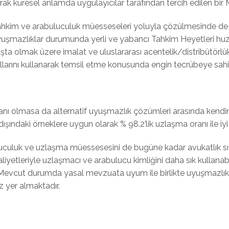
arak küresel anlamda uygulayıcılar tarafından tercih edilen bir
hkim ve arabuluculuk müesseseleri yoluyla çözülmesinde de y
i uyuşmazlıklar durumunda yerli ve yabancı Tahkim Heyetleri h
başta olmak üzere imalat ve uluslararası acentelik/distribütör
llarını kullanarak temsil etme konusunda engin tecrübeye sahip
anı olmasa da alternatif uyuşmazlık çözümleri arasında kendin
şındaki örneklere uygun olarak % 98.2’lik uzlaşma oranı ile iyi 
culuk ve uzlaşma müessesesini de bugüne kadar avukatlık sıf
liyetleriyle uzlaşmacı ve arabulucu kimliğini daha sık kullanab
 Mevcut durumda yasal mevzuata uyum ile birlikte uyuşmazlık
ız yer almaktadır.