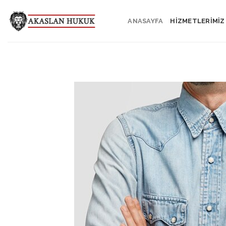
Skip
to
ANASAYFA
HİZMETLERİMİZ
content