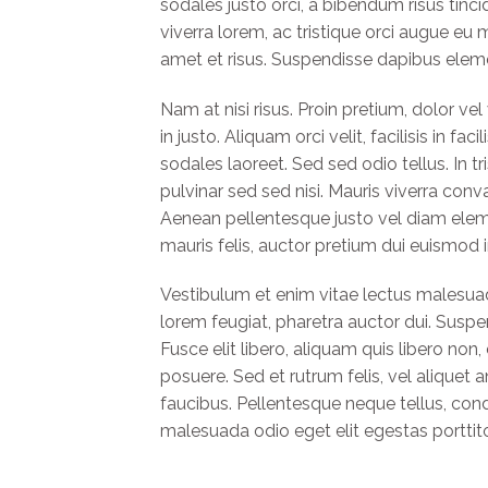
sodales justo orci, a bibendum risus tinc
viverra lorem, ac tristique orci augue eu
amet et risus. Suspendisse dapibus ele
Nam at nisi risus. Proin pretium, dolor vel
in justo. Aliquam orci velit, facilisis in f
sodales laoreet. Sed sed odio tellus. In t
pulvinar sed sed nisi. Mauris viverra conva
Aenean pellentesque justo vel diam eleme
mauris felis, auctor pretium dui euismod i
Vestibulum et enim vitae lectus malesuada
lorem feugiat, pharetra auctor dui. Susp
Fusce elit libero, aliquam quis libero no
posuere. Sed et rutrum felis, vel aliquet
faucibus. Pellentesque neque tellus, con
malesuada odio eget elit egestas porttito