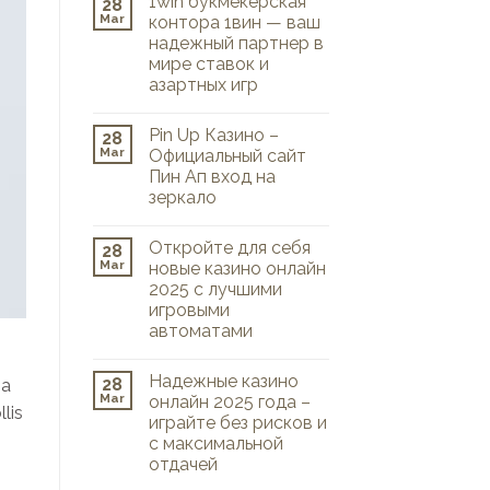
1win букмекерская
28
Mar
контора 1вин — ваш
надежный партнер в
мире ставок и
азартных игр
Pin Up Казино –
28
Mar
Официальный сайт
Пин Ап вход на
зеркало
Откройте для себя
28
Mar
новые казино онлайн
2025 с лучшими
игровыми
автоматами
Надежные казино
28
na
Mar
онлайн 2025 года –
lis
играйте без рисков и
с максимальной
отдачей