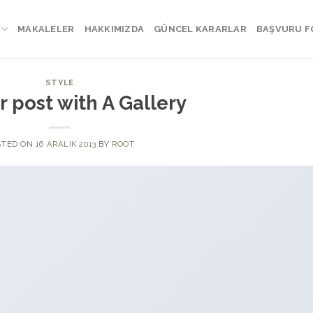
MAKALELER
HAKKIMIZDA
GÜNCEL KARARLAR
BAŞVURU 
STYLE
 post with A Gallery
STED ON
16 ARALIK 2013
BY
ROOT