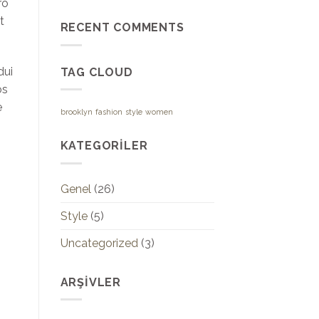
ro
t
RECENT COMMENTS
dui
TAG CLOUD
os
e
brooklyn
fashion
style
women
KATEGORILER
Genel
(26)
Style
(5)
Uncategorized
(3)
ARŞIVLER