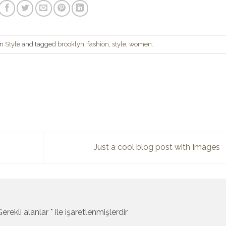
in
Style
and tagged
brooklyn
,
fashion
,
style
,
women
.
Just a cool blog post with Images
Gerekli alanlar
*
ile işaretlenmişlerdir