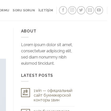
FORMU
SORU SORUN
İLETİŞİM
ABOUT
Lorem ipsum dolor sit amet,
consectetuer adipiscing elit,
sed diam nonummy nibh
euismod tincidunt.
LATEST POSTS
1win — официальный
28
Mar
сайт букмекерской
конторы 1вин