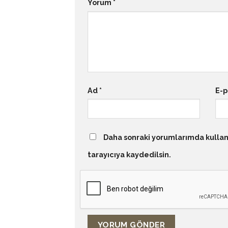
Yorum
*
Ad
*
E-
Daha sonraki yorumlarımda kullanı
tarayıcıya kaydedilsin.