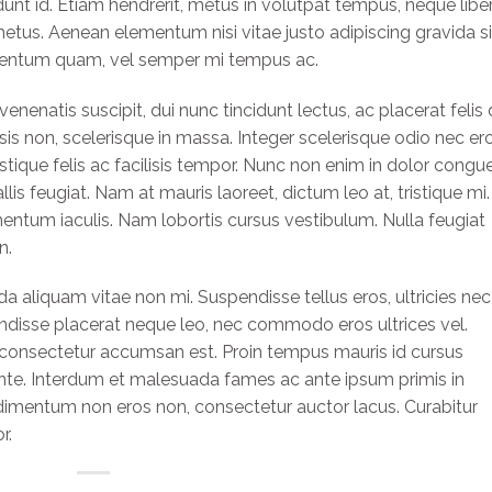
idunt id. Etiam hendrerit, metus in volutpat tempus, neque libe
 metus. Aenean elementum nisi vitae justo adipiscing gravida si
mentum quam, vel semper mi tempus ac.
 venenatis suscipit, dui nunc tincidunt lectus, ac placerat felis 
acilisis non, scelerisque in massa. Integer scelerisque odio nec er
ristique felis ac facilisis tempor. Nunc non enim in dolor congu
llis feugiat. Nam at mauris laoreet, dictum leo at, tristique mi.
ntum iaculis. Nam lobortis cursus vestibulum. Nulla feugiat
n.
 aliquam vitae non mi. Suspendisse tellus eros, ultricies nec
endisse placerat neque leo, nec commodo eros ultrices vel.
n, consectetur accumsan est. Proin tempus mauris id cursus
 ante. Interdum et malesuada fames ac ante ipsum primis in
dimentum non eros non, consectetur auctor lacus. Curabitur
r.