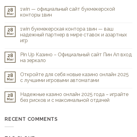
1win — официальный сайт букмекерской
28
Mar
конторы 1вин
1win букмекерская контора 1вин — ваш
28
Mar
надежный партнер в мире ставок и азартных
игр
Pin Up Казино – Официальный сайт Пин Ап вход
28
Mar
на зеркало
Откройте для себя новые казино онлайн 2025
28
Mar
с лучшими игровыми автоматами
Надежные казино онлайн 2025 года – играйте
28
Mar
без рисков и с максимальной отдачей
RECENT COMMENTS