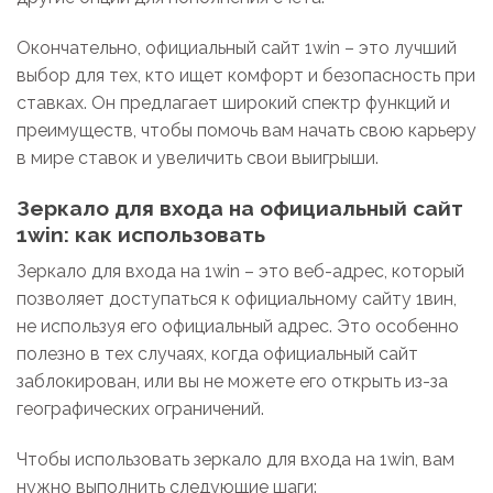
Окончательно, официальный сайт 1win – это лучший
выбор для тех, кто ищет комфорт и безопасность при
ставках. Он предлагает широкий спектр функций и
преимуществ, чтобы помочь вам начать свою карьеру
в мире ставок и увеличить свои выигрыши.
Зеркало для входа на официальный сайт
1win: как использовать
Зеркало для входа на 1win – это веб-адрес, который
позволяет доступаться к официальному сайту 1вин,
не используя его официальный адрес. Это особенно
полезно в тех случаях, когда официальный сайт
заблокирован, или вы не можете его открыть из-за
географических ограничений.
Чтобы использовать зеркало для входа на 1win, вам
нужно выполнить следующие шаги: