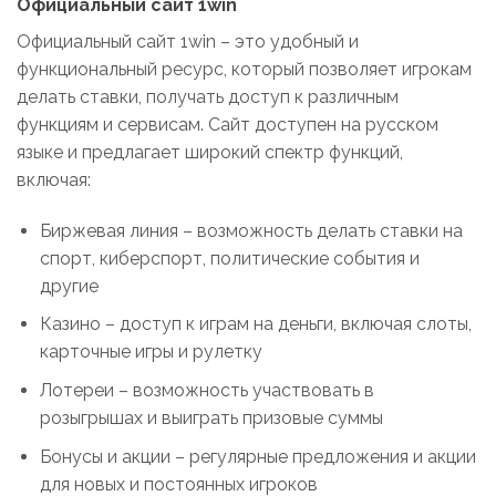
Официальный сайт 1win
Официальный сайт 1win – это удобный и
функциональный ресурс, который позволяет игрокам
делать ставки, получать доступ к различным
функциям и сервисам. Сайт доступен на русском
языке и предлагает широкий спектр функций,
включая:
Биржевая линия – возможность делать ставки на
спорт, киберспорт, политические события и
другие
Казино – доступ к играм на деньги, включая слоты,
карточные игры и рулетку
Лотереи – возможность участвовать в
розыгрышах и выиграть призовые суммы
Бонусы и акции – регулярные предложения и акции
для новых и постоянных игроков