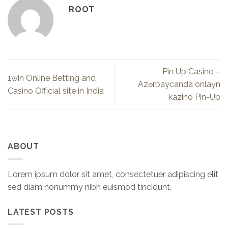
ROOT
Pin Up Casino –
1win Online Betting and
Azərbaycanda onlayn
Casino Official site in India
kazino Pin-Up
ABOUT
Lorem ipsum dolor sit amet, consectetuer adipiscing elit,
sed diam nonummy nibh euismod tincidunt.
LATEST POSTS