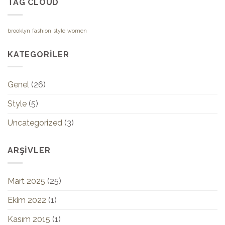
TAG CLOUD
brooklyn
fashion
style
women
KATEGORILER
Genel
(26)
Style
(5)
Uncategorized
(3)
ARŞIVLER
Mart 2025
(25)
Ekim 2022
(1)
Kasım 2015
(1)