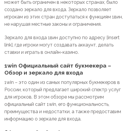
может быть ограничен в некоторых странах, было
создано зеркало для входа. Зеркало позволяет
игрокам из этих стран доступаться к функциям 1вин,
не нарушая местные законы и ограничения.
Зеркало для входа 1вин доступно по адресу [insert
link], где игроки могут создавать аккаунт, делать
ставки и играть в онлайн-казино.
1win Официальный сайт букмекера –
Обзор и зеркало для входа
1win – это один из самых популярных букмекеров в
России, который предлагает широкий спектр услуг
для игроков. В этом обзоре мы рассмотрим
официальный сайт 1win, его функциональность,
преимущества и недостатки, а также предоставим
информацию о зеркале для входа.