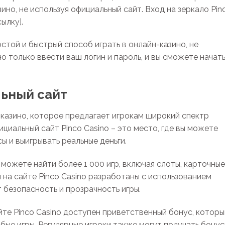
ино, не используя официальный сайт. Вход на зеркало Pin
ылку].
остой и быстрый способ играть в онлайн-казино, не
о только ввести ваш логин и пароль, и вы сможете начат
льный сайт
-казино, которое предлагает игрокам широкий спектр
ициальный сайт Pinco Casino – это место, где вы можете
ы и выигрывать реальные деньги.
 можете найти более 1 000 игр, включая слоты, карточные
ры на сайте Pinco Casino разработаны с использованием
 безопасность и прозрачность игры.
йте Pinco Casino доступен приветственный бонус, которы
бые игры. Регулярные игроки также могут получать бонус