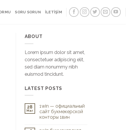
FORMU
SORU SORUN
İLETİŞİM
ABOUT
Lorem ipsum dolor sit amet,
consectetuer adipiscing elit,
sed diam nonummy nibh
euismod tincidunt.
LATEST POSTS
1win — официальный
28
Mar
сайт букмекерской
конторы 1вин