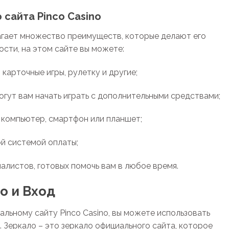
сайта Pinco Casino
агает множество преимуществ, которые делают его
ости, на этом сайте вы можете:
 карточные игры, рулетку и другие;
огут вам начать играть с дополнительными средствами;
 компьютер, смартфон или планшет;
й системой оплаты;
алистов, готовых помочь вам в любое время.
о и Вход
альному сайту Pinco Casino, вы можете использовать
о. Зеркало – это зеркало официального сайта, которое