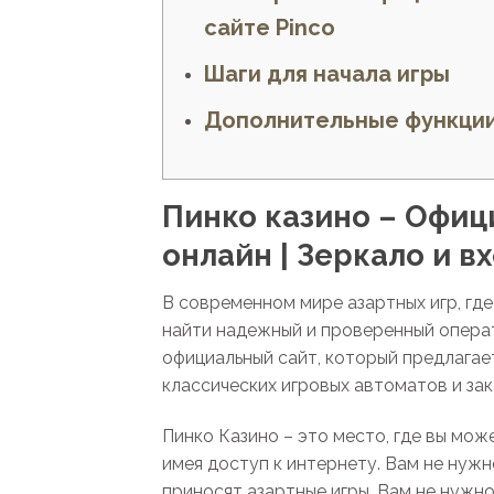
сайте Pinco
Шаги для начала игры
Дополнительные функци
Пинко казино – Офиц
онлайн | Зеркало и в
В современном мире азартных игр, гд
найти надежный и проверенный операт
официальный сайт, который предлагае
классических игровых автоматов и за
Пинко Казино – это место, где вы мож
имея доступ к интернету. Вам не нужн
приносят азартные игры. Вам не нужн