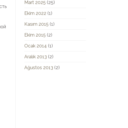
Mart 2025
(25)
сть
Ekim 2022
(1)
Kasım 2015
(1)
ной
Ekim 2015
(2)
Ocak 2014
(1)
Aralık 2013
(2)
Ağustos 2013
(2)