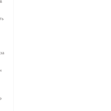
ов
ть
 за
и
е