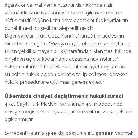
açarak önce mahkeme huzurunda hakimden izin
alınmalıdır. Ameliyat sonrasında ise ilgili mahkemede
nüfus müdürlüğüne karşı dava açarak nüfus kayıtlarının
düzeltilmesi bu şekilde talep edilmelidir.
Diğer yandan, Türk Ceza Kanunu’nun 101. maddesinin
ikinci fıkrasına göre, “Rızaya dayalı olsa bile, kısırlaştırma
fiilinin yetkili olmayan bir kişi tarafından işlenmesi hâlinde,
bir yıldan üç yıla kadar hapis cezasına hükmolunur”
hükmü bulunmaktadır. Bu nedenle cinsiyet değiştirme
sürecinin hukuki açıdan dikkatle takip edilmesi, gereken
hukuki prosedürlere uyulması gerekmektedir.
Ülkemizde cinsiyet değiştirmenin hukuki süreci
4721 Sayılı Türk Medeni Kanunu’nun 40. maddesinde
cinsiyet değiştirme başvuru şartları verilmiş ve şu şekilde
açıklanmıştır:
1-
Medeni Kanun’a göre kişi başvurusunu
şahsen
yapmak