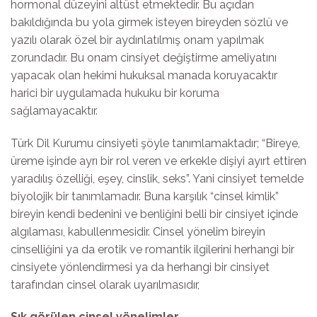
hormonal düzeyini altüst etmektedir. Bu açıdan
bakıldığında bu yola girmek isteyen bireyden sözlü ve
yazılı olarak özel bir aydınlatılmış onam yapılmak
zorundadır. Bu onam cinsiyet değiştirme ameliyatını
yapacak olan hekimi hukuksal manada koruyacaktır
harici bir uygulamada hukuku bir koruma
sağlamayacaktır.
Türk Dil Kurumu cinsiyeti şöyle tanımlamaktadır; “Bireye,
üreme işinde ayrı bir rol veren ve erkekle dişiyi ayırt ettiren
yaradılış özelliği, eşey, cinslik, seks”. Yani cinsiyet temelde
biyolojik bir tanımlamadır. Buna karşılık “cinsel kimlik”
bireyin kendi bedenini ve benliğini belli bir cinsiyet içinde
algılaması, kabullenmesidir. Cinsel yönelim bireyin
cinselliğini ya da erotik ve romantik ilgilerini herhangi bir
cinsiyete yönlendirmesi ya da herhangi bir cinsiyet
tarafından cinsel olarak uyarılmasıdır,
Sık görülen cinsel yönelimler