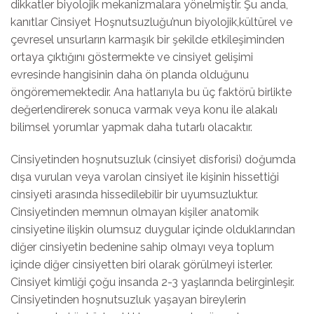
dikkatler biyolojik mekanizmalara yönelmiştir. Şu anda,
kanıtlar Cinsiyet Hoşnutsuzluğu’nun biyolojik,kültürel ve
çevresel unsurların karmaşık bir şekilde etkileşiminden
ortaya çıktığını göstermekte ve cinsiyet gelişimi
evresinde hangisinin daha ön planda olduğunu
öngörememektedir. Ana hatlarıyla bu üç faktörü birlikte
değerlendirerek sonuca varmak veya konu ile alakalı
bilimsel yorumlar yapmak daha tutarlı olacaktır.
Cinsiyetinden hoşnutsuzluk (cinsiyet disforisi) doğumda
dışa vurulan veya varolan cinsiyet ile kişinin hissettiği
cinsiyeti arasında hissedilebilir bir uyumsuzluktur.
Cinsiyetinden memnun olmayan kişiler anatomik
cinsiyetine ilişkin olumsuz duygular içinde olduklarından
diğer cinsiyetin bedenine sahip olmayı veya toplum
içinde diğer cinsiyetten biri olarak görülmeyi isterler.
Cinsiyet kimliği çoğu insanda 2-3 yaşlarında belirginleşir.
Cinsiyetinden hoşnutsuzluk yaşayan bireylerin