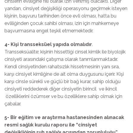
cinslerin evliliğine fiili olarak izin verilmiş olacaktı. Diğer
yandan, cinsiyet değişikliği operasyonu geçirmek isteyen
kişinin, başvuru tarihinden önce evli olması, hatta bu
evliliğinden çocuk sahibi olması, izin için mahkemeye
başvurmasına engel teşkil etmemektedir.
4-
Kişi transseksüel yapıda olmalıdır
.
Transseksüalite; kişinin hissettiği cinsel kimlik ile biyolojik
cinsiyeti arasındaki çatışma olarak tanımlanmaktadır.
Kendi cinsiyetinden rahatsızlık hissetmesinin yanı sıra,
karşı cinsiyet kimliğine de ait olma duygusunu içerir. Kişi
karşı cinsle sürekli ve güçlü bir bağ kurar, sahip olduğu
cinsiyeti reddederek diğer cinsiyetin birincil ve ikincil
özelliklerini özümser ve bu özelliklere sahip olmak için
çabalar.
5- Bir eğitim ve araştırma hastanesinden alınacak
resmî sağlık kurulu raporu ile “cinsiyet
değişikliğinin ruh sağlığı açısından zorunluluğu”